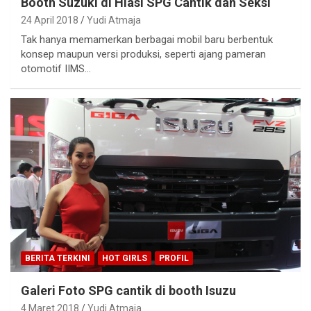
Booth Suzuki di Hiasi SPG Cantik dan Seksi
24 April 2018
Yudi Atmaja
Tak hanya memamerkan berbagai mobil baru berbentuk
konsep maupun versi produksi, seperti ajang pameran
otomotif IIMS…
BERITA TERKINI
HOT GIRLS
PROFIL
Galeri Foto SPG cantik di booth Isuzu
4 Maret 2018
Yudi Atmaja