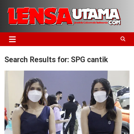
Skip
to
content
Jendela Cakrawala Indonesia
LensaUtama
Search Results for:
SPG cantik