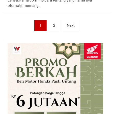
LensaUtama.com – Bicara tentang yang nama nya
otomotif memang…
Paginasi
1
2
Next
pos