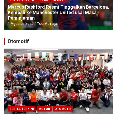
BERITA TERKINI
DUNIA
SPORT
Marcus Rashford Resmi Tinggalkan Barcelona,
Kembali ke Manchester United usai Masa
Peminjaman
1 Agustus 2026
Yudi Atmaja
Otomotif
BERITA TERKINI
MOTOR
OTOMOTIF