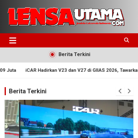
Skip
to
content
Jendela Cakrawala Indonesia
LensaUtama
Berita Terkini
kan V23 dan V27 di GIIAS 2026, Tawarkan Pilihan Teknologi B
Berita Terkini