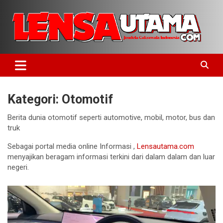
Skip
to
content
Jendela Cakrawala Indonesia
LensaUtama
Kategori:
Otomotif
Berita dunia otomotif seperti automotive, mobil, motor, bus dan
truk
Sebagai portal media online Informasi ,
Lensautama.com
menyajikan beragam informasi terkini dari dalam dalam dan luar
negeri.