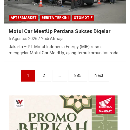
AFTERMARKET
BERITA TERKINI
OTOMOTIF
Motul Car MeetUp Perdana Sukses Digelar
5 Agustus 2026
Yudi Atmaja
Jakarta – PT Motul Indonesia Energy (MIE) resmi
menggelar Motul Car MeetUp, ajang temu komunitas roda…
Paginasi
1
2
…
885
Next
pos