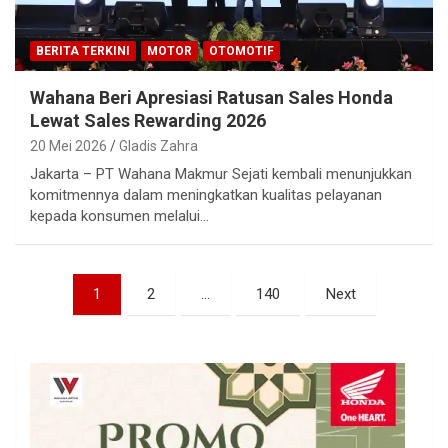
BERITA TERKINI
MOTOR
OTOMOTIF
Wahana Beri Apresiasi Ratusan Sales Honda
Lewat Sales Rewarding 2026
20 Mei 2026
Gladis Zahra
Jakarta – PT Wahana Makmur Sejati kembali menunjukkan
komitmennya dalam meningkatkan kualitas pelayanan
kepada konsumen melalui…
Paginasi
1
2
…
140
Next
pos