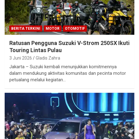
BERITA TERKINI
MOTOR
OTOMOTIF
Ratusan Pengguna Suzuki V-Strom 250SX Ikuti
Touring Lintas Pulau
3 Juni 2026
Gladis Zahra
Jakarta – Suzuki kembali menunjukkan komitmennya
dalam mendukung aktivitas komunitas dan pecinta motor
petualang melalui kegiatan…