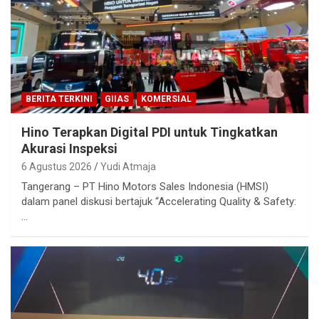
BERITA TERKINI
GIIAS
KOMERSIAL
Hino Terapkan Digital PDI untuk Tingkatkan
Akurasi Inspeksi
6 Agustus 2026
Yudi Atmaja
Tangerang – PT Hino Motors Sales Indonesia (HMSI)
dalam panel diskusi bertajuk “Accelerating Quality & Safety:
…