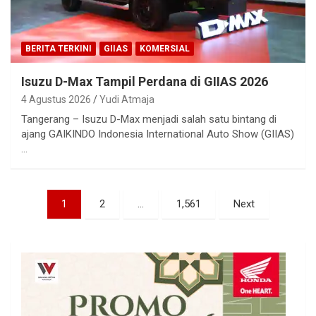
BERITA TERKINI
GIIAS
KOMERSIAL
Isuzu D-Max Tampil Perdana di GIIAS 2026
4 Agustus 2026
Yudi Atmaja
Tangerang – Isuzu D-Max menjadi salah satu bintang di
ajang GAIKINDO Indonesia International Auto Show (GIIAS)
…
Paginasi
1
2
…
1,561
Next
pos