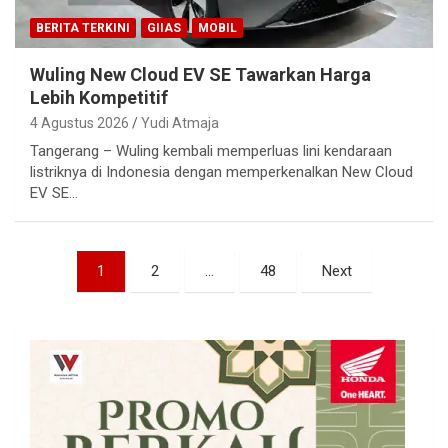
BERITA TERKINI
GIIAS
MOBIL
Wuling New Cloud EV SE Tawarkan Harga
Lebih Kompetitif
4 Agustus 2026
Yudi Atmaja
Tangerang – Wuling kembali memperluas lini kendaraan
listriknya di Indonesia dengan memperkenalkan New Cloud
EV SE…
Paginasi
1
2
…
48
Next
pos