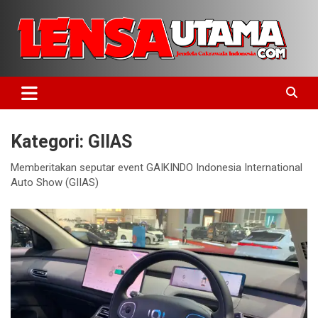
Skip
to
content
Jendela Cakrawala Indonesia
LensaUtama
Kategori:
GIIAS
Memberitakan seputar event GAIKINDO Indonesia International
Auto Show (GIIAS)