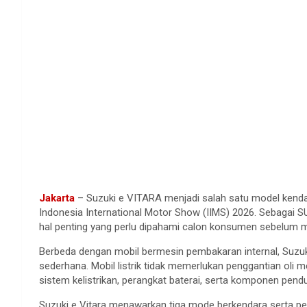
Jakarta
– Suzuki e VITARA menjadi salah satu model kendara
Indonesia International Motor Show (IIMS) 2026. Sebagai SU
hal penting yang perlu dipahami calon konsumen sebelum me
Berbeda dengan mobil bermesin pembakaran internal, Suzuk
sederhana. Mobil listrik tidak memerlukan penggantian ol
sistem kelistrikan, perangkat baterai, serta komponen pen
Suzuki e Vitara menawarkan tiga mode berkendara serta peng