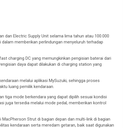
n dan Electric Supply Unit selama lima tahun atau 100.000
uki dalam memberikan perlindungan menyeluruh terhadap
 fast charging DC yang memungkinkan pengisian baterai dari
engisian daya dapat dilakukan di charging station yang
kendaraan melalui aplikasi MySuzuki, sehingga proses
ktu luang pemilik kendaraan.
 tiga mode berkendara yang dapat dipilih sesuai kondisi
asi juga tersedia melalui mode pedal, memberikan kontrol
MacPherson Strut di bagian depan dan multi-link di bagian
bilitas kendaraan serta meredam getaran, baik saat digunakan