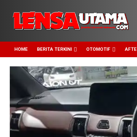
Skip
to
content
Jendela Cakrawala Indonesia
LensaUtama
HOME
BERITA TERKINI
OTOMOTIF
AFT