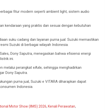
rbagai fitur modern seperti ambient light, sistem audio
asian kendaraan yang praktis dan sesuai dengan kebutuhan
iaan suku cadang dan layanan purna jual. Suzuki memastikan
resmi Suzuki di berbagai wilayah Indonesia.
Sales, Dony Saputra, menegaskan bahwa efisiensi energi
trik ini.
sien melalui perangkat eAxle, sehingga menghadirkan
jar Dony Saputra.
ukungan purna jual, Suzuki e VITARA diharapkan dapat
i konsumen Indonesia.
ational Motor Show (IIMS) 2026
,
Kenali Perawatan
,