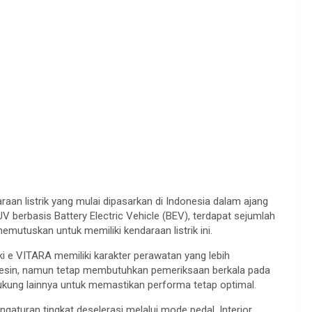
an listrik yang mulai dipasarkan di Indonesia dalam ajang
V berbasis Battery Electric Vehicle (BEV), terdapat sejumlah
mutuskan untuk memiliki kendaraan listrik ini.
i e VITARA memiliki karakter perawatan yang lebih
i mesin, namun tetap membutuhkan pemeriksaan berkala pada
dukung lainnya untuk memastikan performa tetap optimal.
aturan tingkat deselerasi melalui mode pedal. Interior