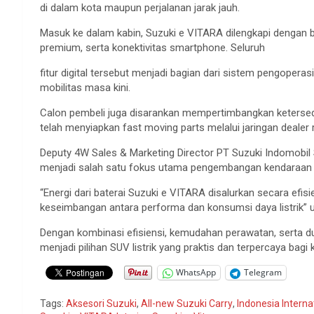
di dalam kota maupun perjalanan jarak jauh.
Masuk ke dalam kabin, Suzuki e VITARA dilengkapi dengan be
premium, serta konektivitas smartphone. Seluruh
fitur digital tersebut menjadi bagian dari sistem pengoper
mobilitas masa kini.
Calon pembeli juga disarankan mempertimbangkan ketersed
telah menyiapkan fast moving parts melalui jaringan dealer 
Deputy 4W Sales & Marketing Director PT Suzuki Indomobil 
menjadi salah satu fokus utama pengembangan kendaraan lis
“Energi dari baterai Suzuki e VITARA disalurkan secara efi
keseimbangan antara performa dan konsumsi daya listrik” u
Dengan kombinasi efisiensi, kemudahan perawatan, serta d
menjadi pilihan SUV listrik yang praktis dan terpercaya bag
WhatsApp
Telegram
Tags:
Aksesori Suzuki
,
All-new Suzuki Carry
,
Indonesia Intern