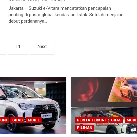
Jakarta – Suzuki e-Vitara mencatatkan pencapaian
penting di pasar global kendaraan listrik. Setelah menjalani
debut perdananya…
11
Next
KINI
GIIAS
MOBIL
BERITA TERKINI
GIIAS
MOBI
PILIHAN