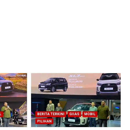
L
BERITA TERKINI
GIIAS
MOBIL
PILIHAN