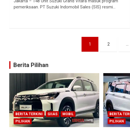
Jakarta – 148 Unit Suzuki Grand Vitara masuk program
pemeriksaan. PT Suzuki Indomobil Sales (SIS) resmi…
Paginasi
1
2
…
pos
Berita Pilihan
BERITA TERKINI
GIIAS
MOBIL
BERITA TER
PILIHAN
PILIHAN