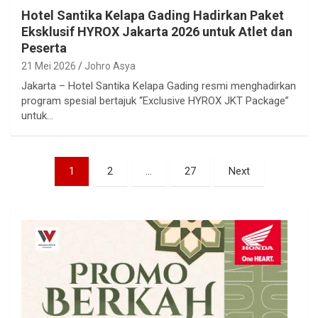
Hotel Santika Kelapa Gading Hadirkan Paket
Eksklusif HYROX Jakarta 2026 untuk Atlet dan
Peserta
21 Mei 2026
Johro Asya
Jakarta – Hotel Santika Kelapa Gading resmi menghadirkan
program spesial bertajuk “Exclusive HYROX JKT Package”
untuk…
Paginasi
1
2
…
27
Next
pos