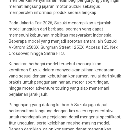
memberikan kenyamanan lebih bagi pengunjung yang ingin
melihat langsung jajaran motor Suzuki sekaligus
memperoleh informasi produk secara lengkap.
Pada Jakarta Fair 2026, Suzuki menampilkan sejumlah
model unggulan dari berbagai segmen yang dapat
memenuhi kebutuhan mobilitas masyarakat Indonesia.
Beberapa model yang menjadi sorotan antara lain Suzuki
V-Strom 250SX, Burgman Street 125EX, Access 125, Nex
Crossover, hingga Satria F150.
Kehadiran berbagai model tersebut menunjukkan
komitmen Suzuki dalam menyediakan pilihan kendaraan
yang sesuai dengan kebutuhan konsumen, mulai dari skutik
praktis untuk penggunaan harian, motor sport ringan,
hingga motor adventure touring yang siap menemani
perjalanan jarak jauh.
Pengunjung yang datang ke booth Suzuki juga dapat
berkonsultasi langsung dengan tim sales representative
untuk mendapatkan penjelasan detail mengenai spesifikasi,
fitur unggulan, serta kelebihan masing-masing model.
Dengan demikian, calon konsumen dapat menentukan