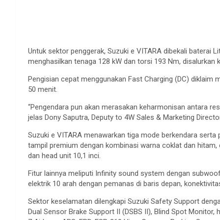
Untuk sektor penggerak, Suzuki e VITARA dibekali baterai L
menghasilkan tenaga 128 kW dan torsi 193 Nm, disalurkan k
Pengisian cepat menggunakan Fast Charging (DC) diklaim 
50 menit.
“Pengendara pun akan merasakan keharmonisan antara respo
jelas Dony Saputra, Deputy to 4W Sales & Marketing Directo
Suzuki e VITARA menawarkan tiga mode berkendara serta pen
tampil premium dengan kombinasi warna coklat dan hitam, di
dan head unit 10,1 inci.
Fitur lainnya meliputi Infinity sound system dengan subwoof
elektrik 10 arah dengan pemanas di baris depan, konektivita
Sektor keselamatan dilengkapi Suzuki Safety Support dengan
Dual Sensor Brake Support II (DSBS II), Blind Spot Monitor, h