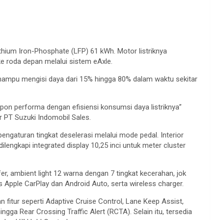
ithium Iron-Phosphate (LFP) 61 kWh. Motor listriknya
e roda depan melalui sistem eAxle.
mampu mengisi daya dari 15% hingga 80% dalam waktu sekitar
n performa dengan efisiensi konsumsi daya listriknya”
r PT Suzuki Indomobil Sales.
gaturan tingkat deselerasi melalui mode pedal. Interior
lengkapi integrated display 10,25 inci untuk meter cluster
er, ambient light 12 warna dengan 7 tingkat kecerahan, jok
s Apple CarPlay dan Android Auto, serta wireless charger.
 fitur seperti Adaptive Cruise Control, Lane Keep Assist,
ingga Rear Crossing Traffic Alert (RCTA). Selain itu, tersedia