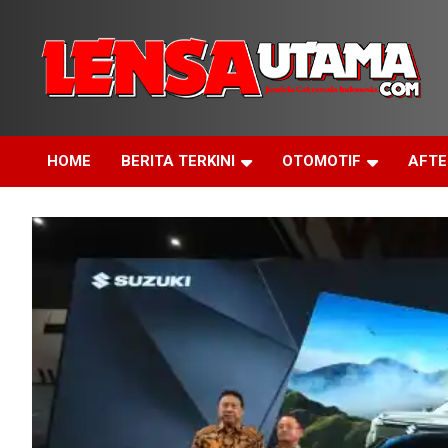
Skip
to
content
Jendela Cakrawala Indonesia
LensaUtama
HOME
BERITA TERKINI
OTOMOTIF
AFT