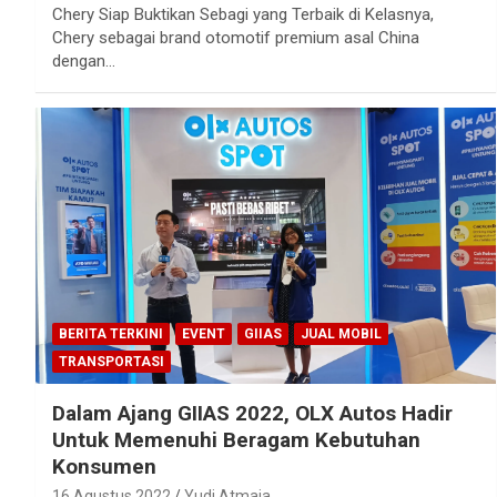
Chery Siap Buktikan Sebagi yang Terbaik di Kelasnya,
Chery sebagai brand otomotif premium asal China
dengan…
BERITA TERKINI
EVENT
GIIAS
JUAL MOBIL
TRANSPORTASI
Dalam Ajang GIIAS 2022, OLX Autos Hadir
Untuk Memenuhi Beragam Kebutuhan
Konsumen
16 Agustus 2022
Yudi Atmaja