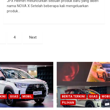
JPX Helmet meluncurkan sebuah produk baru yang diberi
nama NOVA X Setelah beberapa kali mengeluarkan
produk…
4
Next
KINI
GIIAS
MOBIL
BERITA TERKINI
GIIAS
MOBI
PILIHAN