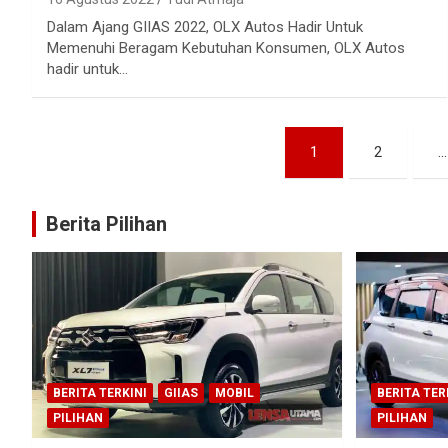
Dalam Ajang GIIAS 2022, OLX Autos Hadir Untuk
Memenuhi Beragam Kebutuhan Konsumen, OLX Autos
hadir untuk…
Paginasi
1
2
…
pos
Berita Pilihan
BERITA TERKINI
GIIAS
MOBIL
BERITA TER
PILIHAN
PILIHAN