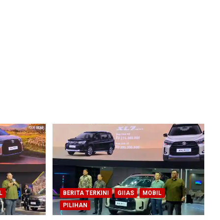
L
BERITA TERKINI
GIIAS
MOBIL
PILIHAN