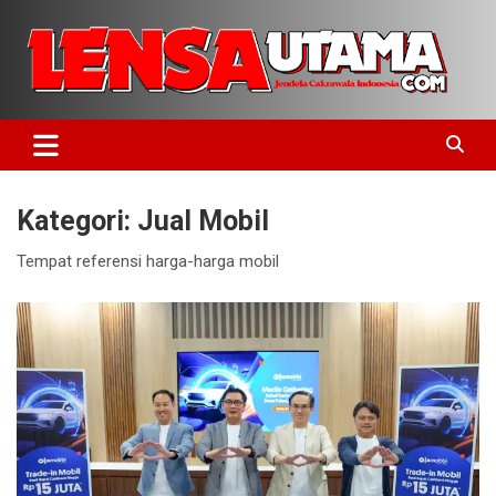
Skip
to
content
Jendela Cakrawala Indonesia
LensaUtama
Kategori:
Jual Mobil
Tempat referensi harga-harga mobil