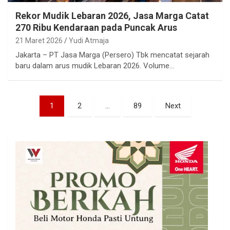
Rekor Mudik Lebaran 2026, Jasa Marga Catat
270 Ribu Kendaraan pada Puncak Arus
21 Maret 2026
Yudi Atmaja
Jakarta – PT Jasa Marga (Persero) Tbk mencatat sejarah
baru dalam arus mudik Lebaran 2026. Volume…
Paginasi
1
2
…
89
Next
pos