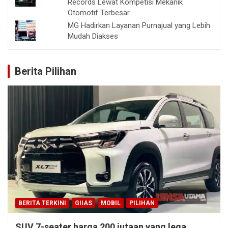
Records Lewat Kompetisi Mekanik
Otomotif Terbesar
MG Hadirkan Layanan Purnajual yang Lebih
Mudah Diakses
Berita Pilihan
BERITA TERKINI
GIIAS
MOBIL
PILIHAN
SUV 7-seater harga 200 jutaan yang lega,