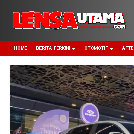
Skip
to
content
Jendela Cakrawala Indonesia
LensaUtama
HOME
BERITA TERKINI
OTOMOTIF
AFT