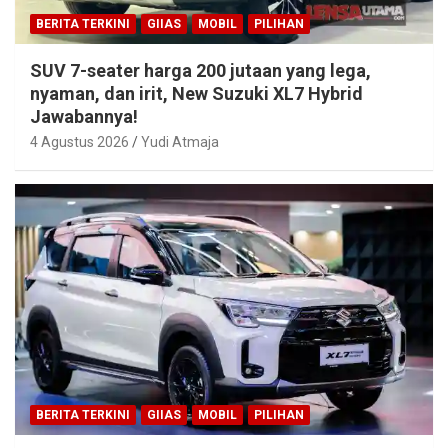
BERITA TERKINI
GIIAS
MOBIL
PILIHAN
SUV 7-seater harga 200 jutaan yang lega,
nyaman, dan irit, New Suzuki XL7 Hybrid
Jawabannya!
4 Agustus 2026
Yudi Atmaja
BERITA TERKINI
GIIAS
MOBIL
PILIHAN