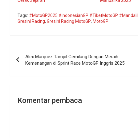
Cetak Sejarah
Mandalika 2025
Tags:
#MotoGP2025 #IndonesianGP #TiketMotoGP #Mandali
Gresini Racing
,
Gresini Racing MotoGP
,
MotoGP
Navigasi
Alex Marquez Tampil Gemilang Dengan Meraih
pos
Kemenangan di Sprint Race MotoGP Inggris 2025
Komentar pembaca