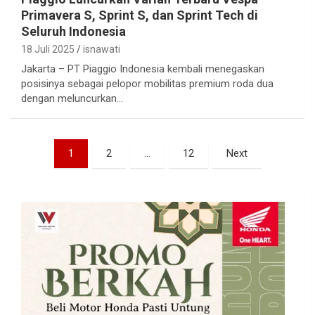
Primavera S, Sprint S, dan Sprint Tech di
Seluruh Indonesia
18 Juli 2025
isnawati
Jakarta – PT Piaggio Indonesia kembali menegaskan
posisinya sebagai pelopor mobilitas premium roda dua
dengan meluncurkan…
Paginasi
1
2
…
12
Next
pos