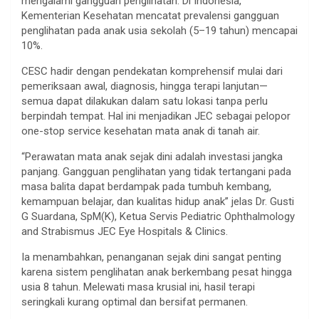
mengalami gangguan penglihatan. Di Indonesia,
Kementerian Kesehatan mencatat prevalensi gangguan
penglihatan pada anak usia sekolah (5–19 tahun) mencapai
10%.
CESC hadir dengan pendekatan komprehensif mulai dari
pemeriksaan awal, diagnosis, hingga terapi lanjutan—
semua dapat dilakukan dalam satu lokasi tanpa perlu
berpindah tempat. Hal ini menjadikan JEC sebagai pelopor
one-stop service kesehatan mata anak di tanah air.
“Perawatan mata anak sejak dini adalah investasi jangka
panjang. Gangguan penglihatan yang tidak tertangani pada
masa balita dapat berdampak pada tumbuh kembang,
kemampuan belajar, dan kualitas hidup anak” jelas Dr. Gusti
G Suardana, SpM(K), Ketua Servis Pediatric Ophthalmology
and Strabismus JEC Eye Hospitals & Clinics.
Ia menambahkan, penanganan sejak dini sangat penting
karena sistem penglihatan anak berkembang pesat hingga
usia 8 tahun. Melewati masa krusial ini, hasil terapi
seringkali kurang optimal dan bersifat permanen.