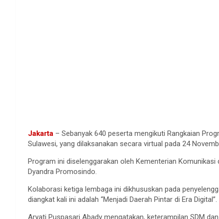
Jakarta
– Sebanyak 640 peserta mengikuti Rangkaian Program
Sulawesi, yang dilaksanakan secara virtual pada 24 Novemb
Program ini diselenggarakan oleh Kementerian Komunikasi 
Dyandra Promosindo.
Kolaborasi ketiga lembaga ini dikhususkan pada penyelengga
diangkat kali ini adalah “Menjadi Daerah Pintar di Era Digital”.
Aryati Puspasari Abady mengatakan, keterampilan SDM dan 