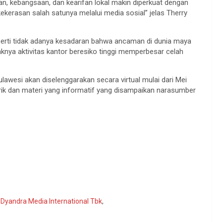
aman, kebangsaan, dan kearifan lokal makin diperkuat dengan
kerasan salah satunya melalui media sosial” jelas Therry
perti tidak adanya kesadaran bahwa ancaman di dunia maya
aknya aktivitas kantor beresiko tinggi memperbesar celah
Sulawesi akan diselenggarakan secara virtual mulai dari Mei
k dan materi yang informatif yang disampaikan narasumber
Dyandra Media International Tbk
,