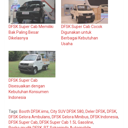
DFSK Super Cab Memiliki
DFSK Super Cab Cocok
Bak Paling Besar
Digunakan untuk
Dikelasnya
Berbagai Kebutuhan
Usaha
DFSK Super Cab
Disesuaikan dengan
Kebutuhan Konsumen
Indonesia
Tags:
Booth DFSK iims
,
City SUV DFSK 580
,
Deler DFSK
,
DFSK
,
DFSK Gelora Ambulans
,
DFSK Gelora Minibus
,
DFSK Indonesia
,
DFSK Super Cab
,
DFSK Super Cab 1.5L Gasoline
,
Posko mudik DFSK
,
PT Sokonindo Automobile