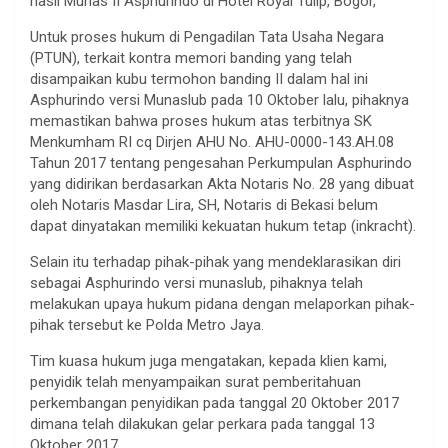
hasil Munas II Asphurindo di Hotel Royal Tulip, Bogor,
Untuk proses hukum di Pengadilan Tata Usaha Negara
(PTUN), terkait kontra memori banding yang telah
disampaikan kubu termohon banding II dalam hal ini
Asphurindo versi Munaslub pada 10 Oktober lalu, pihaknya
memastikan bahwa proses hukum atas terbitnya SK
Menkumham RI cq Dirjen AHU No. AHU-0000-143.AH.08
Tahun 2017 tentang pengesahan Perkumpulan Asphurindo
yang didirikan berdasarkan Akta Notaris No. 28 yang dibuat
oleh Notaris Masdar Lira, SH, Notaris di Bekasi belum
dapat dinyatakan memiliki kekuatan hukum tetap (inkracht).
Selain itu terhadap pihak-pihak yang mendeklarasikan diri
sebagai Asphurindo versi munaslub, pihaknya telah
melakukan upaya hukum pidana dengan melaporkan pihak-
pihak tersebut ke Polda Metro Jaya.
Tim kuasa hukum juga mengatakan, kepada klien kami,
penyidik telah menyampaikan surat pemberitahuan
perkembangan penyidikan pada tanggal 20 Oktober 2017
dimana telah dilakukan gelar perkara pada tanggal 13
Oktober 2017.