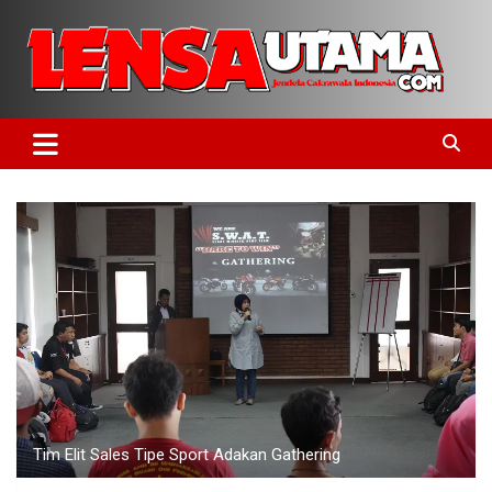
Skip
to
content
Jendela Cakrawala Indonesia
LensaUtama
Tim Elit Sales Tipe Sport Adakan Gathering