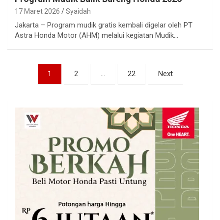
17 Maret 2026
Syaidah
Jakarta – Program mudik gratis kembali digelar oleh PT
Astra Honda Motor (AHM) melalui kegiatan Mudik…
Paginasi
1
2
…
22
Next
pos