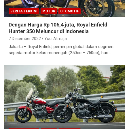
BERITA TERKINI
MOTOR
OTOMOTIF
Dengan Harga Rp 106,4 juta, Royal Enfield
Hunter 350 Meluncur di Indonesia
7 Desember 2022
Yudi Atmaja
Jakarta – Royal Enfield, pemimpin global dalam segmen
sepeda motor kelas menengah (250cc – 750cc), hari…