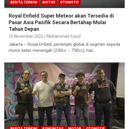
BERITA TERKINI
MOTOR
OTOMOTIF
Royal Enfield Super Meteor akan Tersedia di
Pasar Asia Pasifik Secara Bertahap Mulai
Tahun Depan
10 November 2022
Muhammad Yusuf
Jakarta – Royal Enfield, pemimpin global di segmen sepeda
motor kelas menengah (250cc – 750cc), hari…
BERITA TERKINI
KOMUNITAS
MOTOR
OTOMOTIF