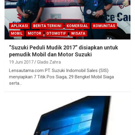
APLIKASI
BERITA TERKINI
KOMERSIAL
KOMUNITAS
MOBIL
MOTOR
OTOMOTIF
WISATA
“Suzuki Peduli Mudik 2017” disiapkan untuk
pemudik Mobil dan Motor Suzuki
19 Juni 2017
Gladis Zahra
Lensautama.com PT. Suzuki Indomobil Sales (SIS)
menyiapkan 7 Titik Pos Siaga, 29 Bengkel Mobil Siaga
serta…