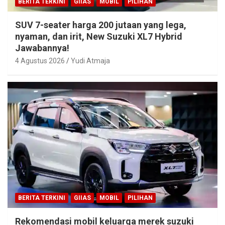
BERITA TERKINI
GIIAS
MOBIL
PILIHAN
SUV 7-seater harga 200 jutaan yang lega,
nyaman, dan irit, New Suzuki XL7 Hybrid
Jawabannya!
4 Agustus 2026
Yudi Atmaja
BERITA TERKINI
GIIAS
MOBIL
PILIHAN
Rekomendasi mobil keluarga merek suzuki