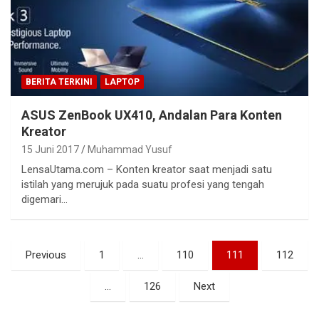
BERITA TERKINI
LAPTOP
ASUS ZenBook UX410, Andalan Para Konten
Kreator
15 Juni 2017
Muhammad Yusuf
LensaUtama.com – Konten kreator saat menjadi satu
istilah yang merujuk pada suatu profesi yang tengah
digemari…
Paginasi
Previous
1
…
110
111
112
pos
…
126
Next