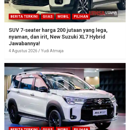
BERITA TERKINI
GIIAS
MOBIL
PILIHAN
SUV 7-seater harga 200 jutaan yang lega,
nyaman, dan irit, New Suzuki XL7 Hybrid
Jawabannya!
4 Agustus 2026
Yudi Atmaja
BERITA TERKINI
GIIAS
MOBIL
PILIHAN