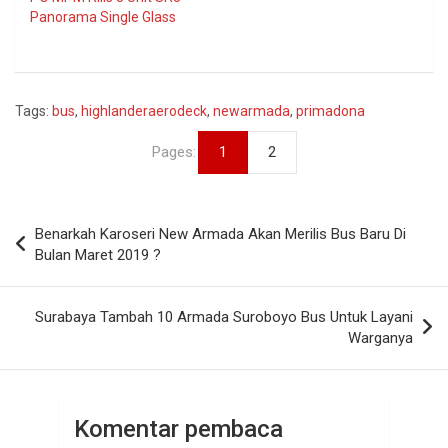
Panorama Single Glass
Tags:
bus
,
highlanderaerodeck
,
newarmada
,
primadona
Pages:
1
2
Navigasi
Benarkah Karoseri New Armada Akan Merilis Bus Baru Di
pos
Bulan Maret 2019 ?
Surabaya Tambah 10 Armada Suroboyo Bus Untuk Layani
Warganya
Komentar pembaca