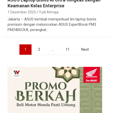
Keamanan Kelas Enterprise
1 Desember 2025
Yudi Atmaja
Jakarta – ASUS kembali memperkuat lini laptop bisnis
premium dengan meluncurkan ASUS ExpertBook PM3
PM3406CKA, perangkat…
Paginasi
1
2
…
11
Next
pos