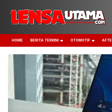
Skip
to
content
Jendela Cakrawala Indonesia
LensaUtama
HOME
BERITA TERKINI
OTOMOTIF
AFT