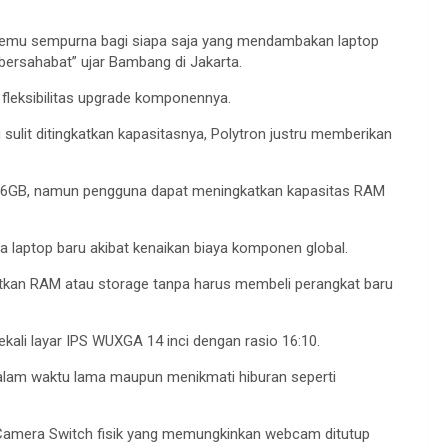
k temu sempurna bagi siapa saja yang mendambakan laptop
bersahabat” ujar Bambang di Jakarta.
 fleksibilitas upgrade komponennya.
lit ditingkatkan kapasitasnya, Polytron justru memberikan
56GB, namun pengguna dapat meningkatkan kapasitas RAM
ga laptop baru akibat kenaikan biaya komponen global.
tkan RAM atau storage tanpa harus membeli perangkat baru
kali layar IPS WUXGA 14 inci dengan rasio 16:10.
dalam waktu lama maupun menikmati hiburan seperti
r Camera Switch fisik yang memungkinkan webcam ditutup