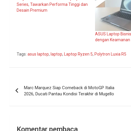
Series, Tawarkan Performa Tinggi dan
Desain Premium
ASUS Laptop Bisnis
dengan Keamanan K
Tags:
asus laptop
,
laptop
,
Laptop Ryzen 5
,
Polytron Luxia R5
Navigasi
Marc Marquez Siap Comeback di MotoGP Italia
pos
2026, Ducati Pantau Kondisi Terakhir di Mugello
Komentar pembaca