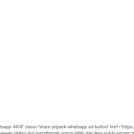
tsapp-4418" class="share-jetpack-whatsapp sd-button" href="https:
hayaan-philips-led-menghemat-energi-lebih-dari-lima-puluh-persen-