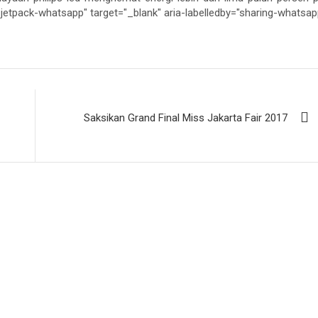
jetpack-whatsapp" target="_blank" aria-labelledby="sharing-whatsa
Saksikan Grand Final Miss Jakarta Fair 2017