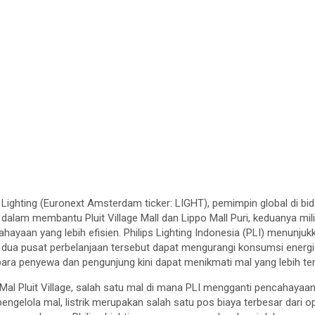
s Lighting (Euronext Amsterdam ticker: LIGHT), pemimpin global di bid
lam membantu Pluit Village Mall dan Lippo Mall Puri, keduanya milik
ayaan yang lebih efisien. Philips Lighting Indonesia (PLI) menunj
 dua pusat perbelanjaan tersebut dapat mengurangi konsumsi energi d
, para penyewa dan pengunjung kini dapat menikmati mal yang lebih t
Mal Pluit Village, salah satu mal di mana PLI mengganti pencahaya
engelola mal, listrik merupakan salah satu pos biaya terbesar dari o