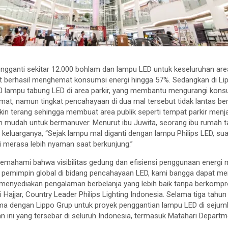
I mengganti sekitar 12.000 bohlam dan lampu LED untuk keseluruhan ar
 berhasil menghemat konsumsi energi hingga 57%. Sedangkan di Lipp
00 lampu tabung LED di area parkir, yang membantu mengurangi kons
mat, namun tingkat pencahayaan di dua mal tersebut tidak lantas ber
n terang sehingga membuat area publik seperti tempat parkir menja
 mudah untuk bermanuver. Menurut ibu Juwita, seorang ibu rumah t
eluarganya, “Sejak lampu mal diganti dengan lampu Philips LED, su
mi merasa lebih nyaman saat berkunjung.”
i memahami bahwa visibilitas gedung dan efisiensi penggunaan energi
gai pemimpin global di bidang pencahayaan LED, kami bangga dapat m
menyediakan pengalaman berbelanja yang lebih baik tanpa berkomp
Hajjar, Country Leader Philips Lighting Indonesia. Selama tiga tahun t
ma dengan Lippo Grup untuk proyek penggantian lampu LED di sejumla
n ini yang tersebar di seluruh Indonesia, termasuk Matahari Depar