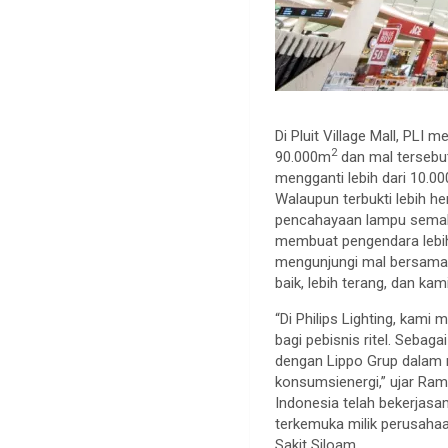
Di Pluit Village Mall, PL
2
90.000m
dan mal tersebut
mengganti lebih dari 10.0
Walaupun terbukti lebih he
pencahayaan lampu semaki
membuat pengendara lebih
mengunjungi mal bersama k
baik, lebih terang, dan ka
“Di Philips Lighting, kam
bagi pebisnis ritel. Seba
dengan Lippo Grup dalam 
konsumsienergi,” ujar Rami 
Indonesia telah bekerjasa
terkemuka milik perusahaa
Sakit Siloam.