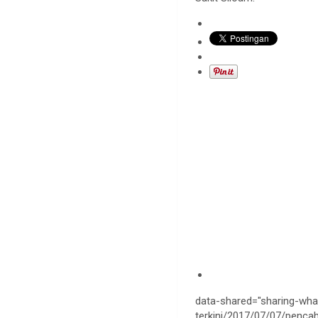
data-shared="sharing-wha
terkini/2017/07/07/penca