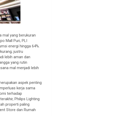
ea mal yang berukuran
o Mall Puri, PLI
umsi energi hingga 64%.
kurang; justru
di lebih aman dan
angga yang rutin
asana mal menjadi lebih
 merupakan aspek penting
emperluas kerja sama
romi terhadap
erakhir, Philips Lighting
h properti paling
tment Store dan Rumah