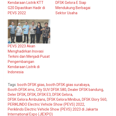
Kendaraan Listrik KTT
DFSK Gelora E Siap
G20 Dipastikan Hadir di
Mendukung Berbagai
PEVS 2022
Sektor Usaha
PEVS 2023 Akan
Menghadirkan Inovasi
Terkini dan Menjadi Pusat
Pengembangan
Kendaraan Listrik di
Indonesia
Tags:
booth DFSK giias
,
booth DFSK giias surabaya
,
Booth DFSK iims
,
City SUV DFSK 580
,
Dealer DFSK bandung
,
Deler DFSK
,
DFSK
,
DFSK E3
,
DFSK Gelora
,
DFSK Gelora Ambulans
,
DFSK Gelora Minibus
,
DFSK Glory 560
,
PERIKLINDO Electric Vehicle Show (PEVS) 2022
,
Periklindo Electric Vehicle Show (PEVS) 2023 di Jakarta
International Expo (JIEXPO)