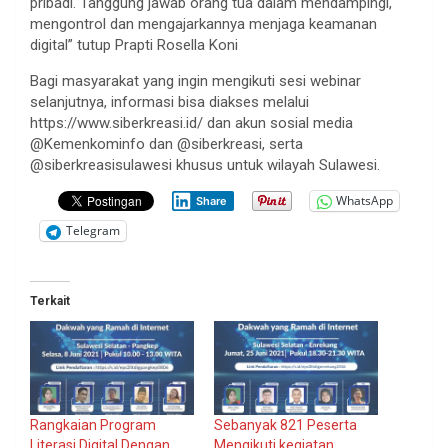
pribadi. Tanggung jawab orang tua dalam mendampingi,
mengontrol dan mengajarkannya menjaga keamanan
digital” tutup Prapti Rosella Koni
Bagi masyarakat yang ingin mengikuti sesi webinar
selanjutnya, informasi bisa diakses melalui
https://www.siberkreasi.id/ dan akun sosial media
@Kemenkominfo dan @siberkreasi, serta
@siberkreasisulawesi khusus untuk wilayah Sulawesi.
WhatsApp
Share
Telegram
Terkait
Rangkaian Program
Sebanyak 821 Peserta
Literasi Digital Dengan
Mengikuti kegiatan