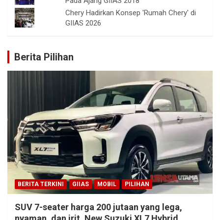
Pada Ajang GIIAS 2018
Chery Hadirkan Konsep 'Rumah Chery' di
GIIAS 2026
Berita Pilihan
BERITA TERKINI
GIIAS
MOBIL
PILIHAN
SUV 7-seater harga 200 jutaan yang lega,
nyaman, dan irit, New Suzuki XL7 Hybrid