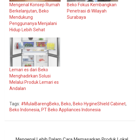
Mengenal Konsep Rumah
Beko Fokus Kembangkan
Berkelanjutan, Beko
Penetrasi di Wilayah
Mendukung
Surabaya
Penggunanya Menjalani
Hidup Lebih Sehat
Lemari es dari Beko
Menghadirkan Solusi
Melalui Produk Lemari es
Andalan
Tags:
#MulaiBarengBeko
,
Beko
,
Beko HygineShield Cabinet
,
Beko Indonesia
,
PT Beko Appliances Indonesia
Navigasi
Mengenal Lebih Dalam Cara Memasarkan Produk Lokal