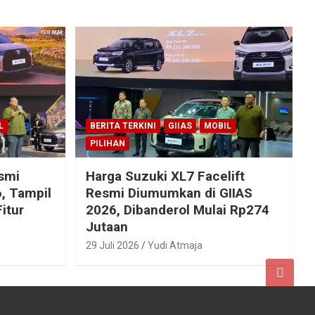
L
BERITA TERKINI
GIIAS
MOBIL
PILIHAN
esmi
Harga Suzuki XL7 Facelift
, Tampil
Resmi Diumumkan di GIIAS
itur
2026, Dibanderol Mulai Rp274
Jutaan
29 Juli 2026
Yudi Atmaja