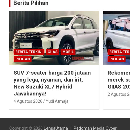
Berita Pilihan
BERITA TERKINI
GIIAS
MOBIL
BERITA TER
PILIHAN
PILIHAN
SUV 7-seater harga 200 jutaan
Rekomen
yang lega, nyaman, dan irit,
merek su
New Suzuki XL7 Hybrid
GIIAS 20
Jawabannya!
2 Agustus 
4 Agustus 2026
Yudi Atmaja
Copyright © 2026
LensaUtama
Pedoman Media Cyber