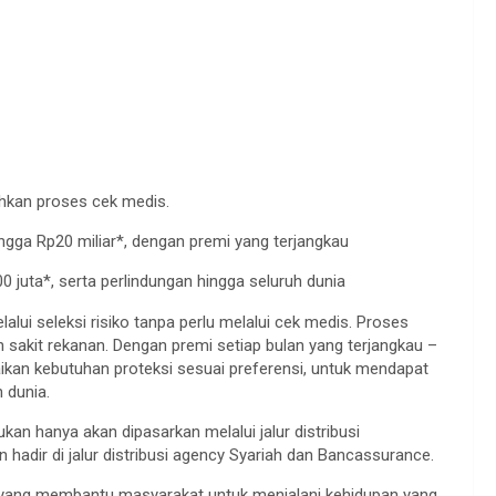
uhkan proses cek medis.
gga Rp20 miliar*, dengan premi yang terjangkau
0 juta*, serta perlindungan hingga seluruh dunia
ui seleksi risiko tanpa perlu melalui cek medis. Proses
h sakit rekanan. Dengan premi setiap bulan yang terjangkau –
ikan kebutuhan proteksi sesuai preferensi, untuk mendapat
 dunia.
an hanya akan dipasarkan melalui jalur distribusi
n hadir di jalur distribusi agency Syariah dan Bancassurance.
i yang membantu masyarakat untuk menjalani kehidupan yang