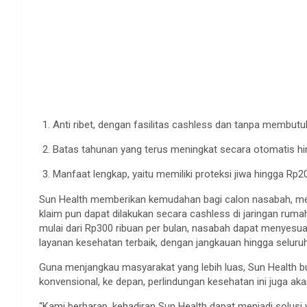
Anti ribet, dengan fasilitas cashless dan tanpa membut
Batas tahunan yang terus meningkat secara otomatis hin
Manfaat lengkap, yaitu memiliki proteksi jiwa hingga Rp20
Sun Health memberikan kemudahan bagi calon nasabah, melal
klaim pun dapat dilakukan secara cashless di jaringan ruma
mulai dari Rp300 ribuan per bulan, nasabah dapat menyesua
layanan kesehatan terbaik, dengan jangkauan hingga seluruh
Guna menjangkau masyarakat yang lebih luas, Sun Health buk
konvensional, ke depan, perlindungan kesehatan ini juga aka
“Kami berharap, kehadiran Sun Health dapat menjadi solus