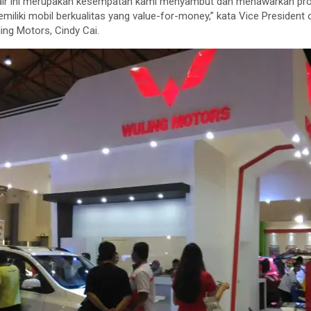
a Fair ini merupakan kesempatan kami menyambut dan menawarkan p
iliki mobil berkualitas yang value-for-money,” kata Vice President o
ng Motors, Cindy Cai.