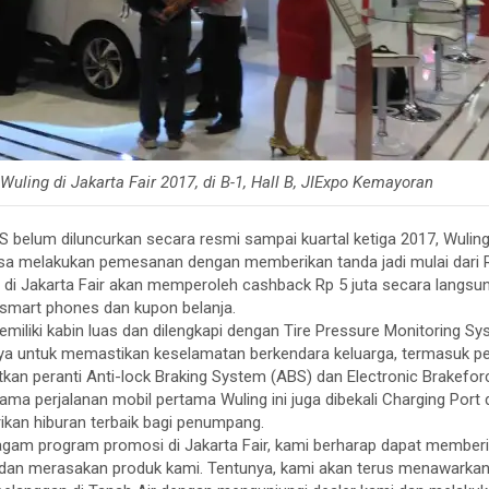
Wuling di Jakarta Fair 2017, di B-1, Hall B, JIExpo Kemayoran
S belum diluncurkan secara resmi sampai kuartal ketiga 2017, Wuli
 melakukan pemesanan dengan memberikan tanda jadi mulai dari Rp
i Jakarta Fair akan memperoleh cashback Rp 5 juta secara langsun
 smart phones dan kupon belanja.
miliki kabin luas dan dilengkapi dengan Tire Pressure Monitoring Sy
nya untuk memastikan keselamatan berkendara keluarga, termasuk pe
tkan peranti Anti-lock Braking System (ABS) dan Electronic Brakeforc
a perjalanan mobil pertama Wuling ini juga dibekali Charging Port d
an hiburan terbaik bagi penumpang.
am program promosi di Jakarta Fair, kami berharap dapat member
dan merasakan produk kami. Tentunya, kami akan terus menawarkan