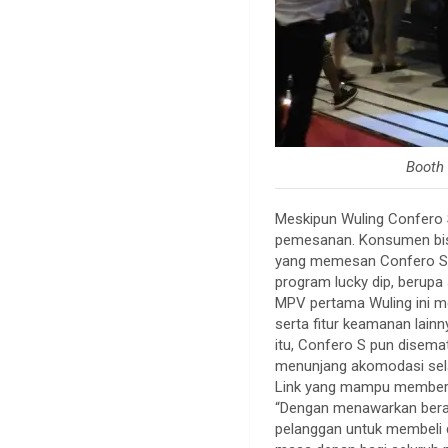
Booth 
Meskipun Wuling Confero 
pemesanan. Konsumen bisa
yang memesan Confero S d
program lucky dip, berupa
MPV pertama Wuling ini me
serta fitur keamanan lain
itu, Confero S pun disema
menunjang akomodasi selam
Link yang mampu memberik
“Dengan menawarkan berag
pelanggan untuk membeli 