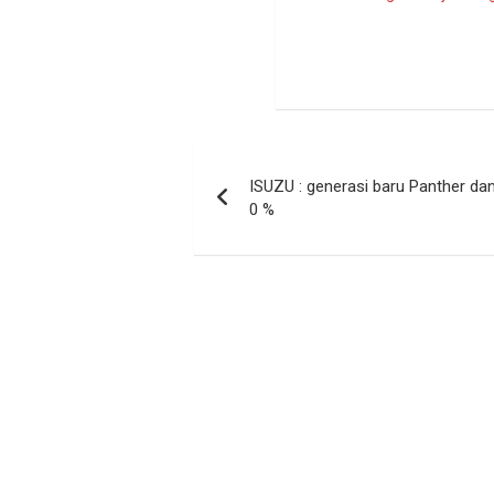
Navigasi
ISUZU : generasi baru Panther d
pos
0 %