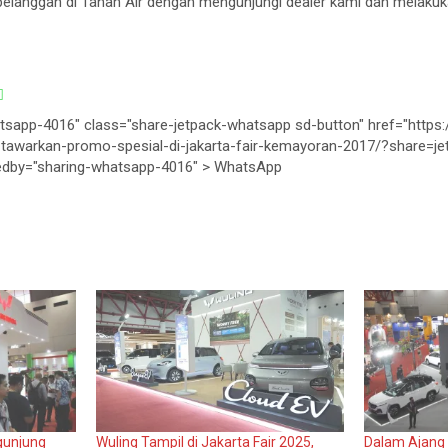
pelanggan di Tanah Air dengan mengunjungi dealer kami dan melak
tsapp-4016" class="share-jetpack-whatsapp sd-button" href="https:
g-tawarkan-promo-spesial-di-jakarta-fair-kemayoran-2017/?share=j
lledby="sharing-whatsapp-4016" >
WhatsApp
ngunjung
Wuling Tampil di Jakarta Fair 2025,
Dalam Ajang 