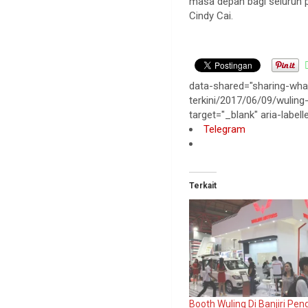
masa depan bagi seluruh 
Cindy Cai.
data-shared="sharing-wha
terkini/2017/06/09/wulin
target="_blank" aria-labe
Telegram
Terkait
Booth Wuling Di Banjiri Pe