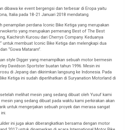
n dibawa ke event bergengsi dan terbesar di Eropa yaitu
ona, Italia pada 18-21 Januari 2018 mendatang.
alah penampilan perdana Iconic Bike Ketiga yang merupakan
 Purwokerto yang merupakan pemenang Best of The Best
ng, Kaichiroh Kurosu dari Cherrys Company. Keduanya
t” untuk membuat Iconic Bike Ketiga dan melengkapi dua
a” dan “Gowa Mataram”.
ngan style Digger yang menampilkan sebuah motor bermesin
rley Davidson Sportster buatan tahun 1996. Mesin ini
rosu di Jepang dan dikirimkan langsung ke Indonesia. Pada
ike Ketiga ini sudah diperlihatkan di Suryanation Motorland di
 setelah melihat mesin yang sedang dibuat oleh Yusuf kami
mesin yang sedang dibuat pada waktu kami perkirakan akan
tarik untuk mengerjakan sebuah proyek dan merasa sangat
ini.
builder ini juga akan diberangkatkan bersama dengan motor
and 2017 untuk dipamerkan di acara International Motor Bike