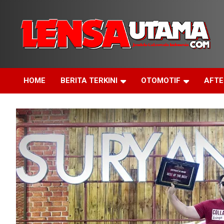
Skip
to
content
Jendela Cakrawala Indonesia
LensaUtama
HOME
BERITA TERKINI
OTOMOTIF
AFT