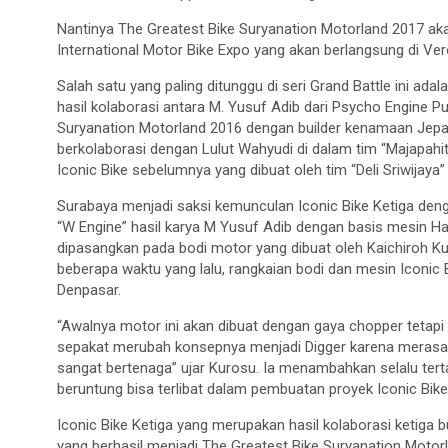
Nantinya The Greatest Bike Suryanation Motorland 2017 aka
International Motor Bike Expo yang akan berlangsung di Ver
Salah satu yang paling ditunggu di seri Grand Battle ini ad
hasil kolaborasi antara M. Yusuf Adib dari Psycho Engine
Suryanation Motorland 2016 dengan builder kenamaan Jepa
berkolaborasi dengan Lulut Wahyudi di dalam tim “Majapahi
Iconic Bike sebelumnya yang dibuat oleh tim “Deli Sriwijay
Surabaya menjadi saksi kemunculan Iconic Bike Ketiga de
“W Engine” hasil karya M Yusuf Adib dengan basis mesin Ha
dipasangkan pada bodi motor yang dibuat oleh Kaichiroh Ku
beberapa waktu yang lalu, rangkaian bodi dan mesin Iconic B
Denpasar.
“Awalnya motor ini akan dibuat dengan gaya chopper tetapi
sepakat merubah konsepnya menjadi Digger karena merasa 
sangat bertenaga” ujar Kurosu. Ia menambahkan selalu ter
beruntung bisa terlibat dalam pembuatan proyek Iconic Bike 
Iconic Bike Ketiga yang merupakan hasil kolaborasi ketiga 
yang berhasil menjadi The Greatest Bike Suryanation Motorl