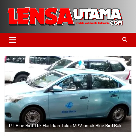
Skip
to
content
Jendela Cakrawala Indonesia
LensaUtama
PT Blue Bird Tbk Hadirkan Taksi MPV untuk Blue Bird Bali