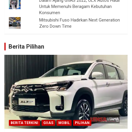
Dalam Ajang GIIAS 2022, OLX Autos Hadir
Untuk Memenuhi Beragam Kebutuhan
Konsumen
Mitsubishi Fuso Hadirkan Next Generation
Zero Down Time
Berita Pilihan
BERITA TERKINI
GIIAS
MOBIL
PILIHAN