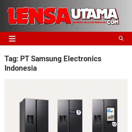
Skip
to
content
Jendela Cakrawala Indonesia
LensaUtama
Tag:
PT Samsung Electronics
Indonesia