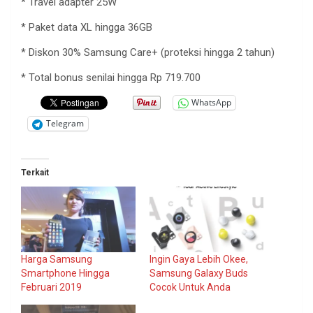
* Travel adapter 25W
*
Paket
data XL
hingga
36GB
*
Diskon
30% Samsung Care+ (
proteksi
hingga
2
tahun
)
* Total bonus
senilai
hingga
Rp 719.700
WhatsApp
Telegram
Terkait
Harga Samsung
Ingin Gaya Lebih Okee,
Smartphone Hingga
Samsung Galaxy Buds
Februari 2019
Cocok Untuk Anda