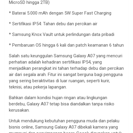
MicroSD
hingga
2TB)
*
Baterai
5.000
mAh
dengan
5W Super Fast Charging
*
Sertifikasi
IP54:
Tahan
debu
dan
percikan
air
* Samsung Knox Vault
untuk
perlindungan
data
pribadi
*
Pembaruan
OS
hingga
6 kali dan patch
keamanan
6
tahun
Salah
satu
keunggulan
Samsung Galaxy A07 yang
mencuri
perhatian
adalah
kehadiran
sertifikasi
IP54, yang
menjadikan
perangkat
ini
tahan
terhadap
debu
dan
percikan
air
dari
segala
arah
. Fitur
ini
sangat
berguna
bagi
pengguna
yang
sering
beraktivitas
di
luar
ruangan
,
seperti
kurir
,
teknisi
,
atau
pekerja
lapangan
.
Bahkan
dalam
kondisi
hujan
ringan
atau
lingkungan
berdebu
, Galaxy A07
tetap
bisa
diandalkan
tanpa
risiko
kerusakan
.
Untuk
mendukung
kebutuhan
pengguna
muda
dan
pelaku
bisnis
online, Samsung Galaxy A07
dibekali
kamera
yang