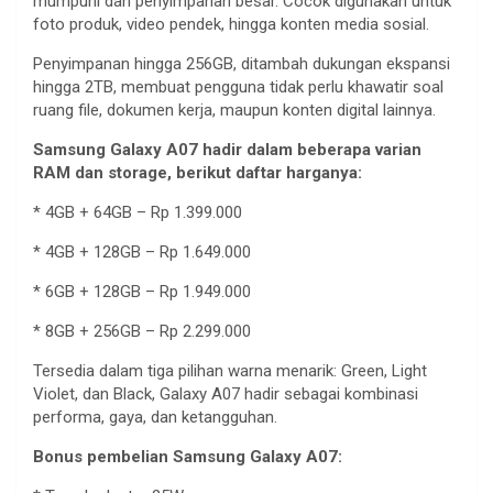
mumpuni
dan
penyimpanan
besar
.
Cocok
digunakan
untuk
foto
produk
, video
pendek
,
hingga
konten
media
sosial
.
Penyimpanan
hingga
256GB,
ditambah
dukungan
ekspansi
hingga
2TB,
membuat
pengguna
tidak
perlu
khawatir
soal
ruang
file,
dokumen
kerja
,
maupun
konten
digital
lainnya
.
Samsung Galaxy A07
hadir
dalam
beberapa
varian
RAM dan storage,
berikut
daftar
harganya
:
* 4GB + 64GB – Rp 1.399.000
* 4GB + 128GB – Rp 1.649.000
* 6GB + 128GB – Rp 1.949.000
* 8GB + 256GB – Rp 2.299.000
Tersedia
dalam
tiga
pilihan
warna
menarik
: Green, Light
Violet, dan Black, Galaxy A07
hadir
sebagai
kombinasi
performa
,
gaya
, dan
ketangguhan
.
Bonus
pembelian
Samsung Galaxy A07: