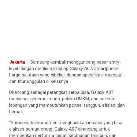
Jakarta
– Samsung
kembali
mengguncang
pasar entry-
level
dengan
merilis
Samsung Galaxy A07, smartphone
harga
sejutaan
yang
dibekali
dengan
spesifikasi
mumpuni
dan
fitur
unggulan
di
kelasnya
.
Dirancang
sebagai
perangkat
serba
bisa
, Galaxy A07
menyasar
generasi
muda
,
pelaku
UMKM, dan
pekerja
lapangan
yang
membutuhkan
ponsel
tangguh
,
efisien
, dan
hemat
.
“
Samsung
berkomitmen
menghadirkan
inovasi
yang
bisa
diakses
semua
orang. Galaxy A07
dirancang
untuk
memberikan
performa
cepat
,
ketahanan
tangguh
, dan