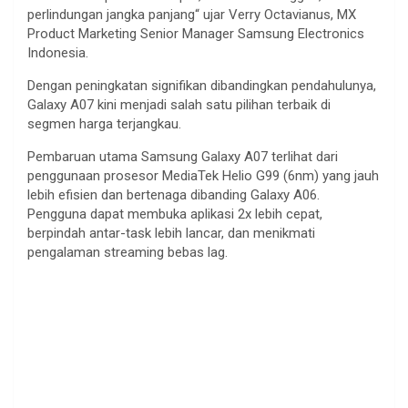
perlindungan
jangka
panjang
“
ujar
Verry Octavianus, MX
Product Marketing Senior Manager Samsung Electronics
Indonesia.
Dengan
peningkatan
signifikan
dibandingkan
pendahulunya
,
Galaxy A07
kini
menjadi
salah
satu
pilihan
terbaik
di
segmen
harga
terjangkau
.
Pembaruan
utama
Samsung Galaxy A07
terlihat
dari
penggunaan
prosesor
MediaTek
Helio
G99 (6nm) yang
jauh
lebih
efisien
dan
bertenaga
dibanding
Galaxy A06.
Pengguna
dapat
membuka
aplikasi
2x
lebih
cepat
,
berpindah
antar
-task
lebih
lancar
, dan
menikmati
pengalaman
streaming
bebas
lag.