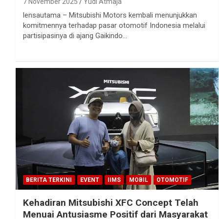
7 November 2025
Yudi Atmaja
lensautama – Mitsubishi Motors kembali menunjukkan
komitmennya terhadap pasar otomotif Indonesia melalui
partisipasinya di ajang Gaikindo…
BERITA TERKINI
EVENT
IIMS
MOBIL
OTOMOTIF
Kehadiran Mitsubishi XFC Concept Telah
Menuai Antusiasme Positif dari Masyarakat