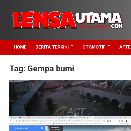
Skip
to
content
Jendela Cakrawala Indonesia
LensaUtama
HOME
BERITA TERKINI
OTOMOTIF
AFT
Tag:
Gempa bumi