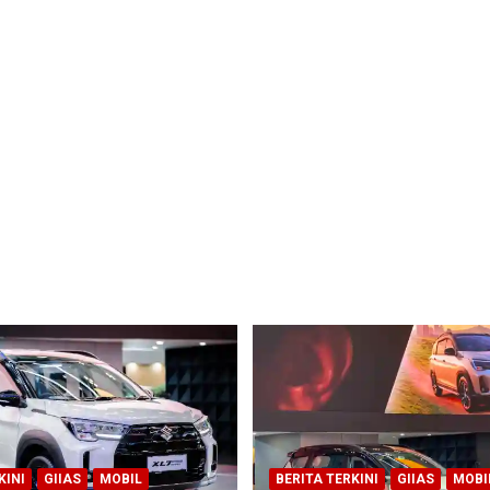
KINI
GIIAS
MOBIL
BERITA TERKINI
GIIAS
MOBI