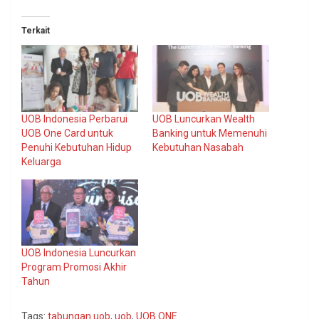
Terkait
UOB Indonesia Perbarui
UOB Luncurkan Wealth
UOB One Card untuk
Banking untuk Memenuhi
Penuhi Kebutuhan Hidup
Kebutuhan Nasabah
Keluarga
UOB Indonesia Luncurkan
Program Promosi Akhir
Tahun
Tags:
tabungan uob
,
uob
,
UOB ONE