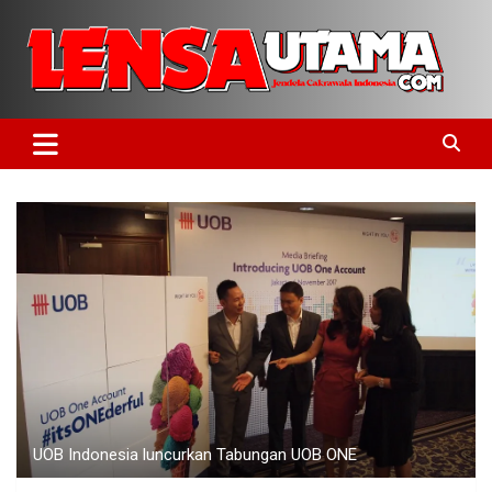
Skip
to
content
Jendela Cakrawala Indonesia
LensaUtama
UOB Indonesia luncurkan Tabungan UOB ONE