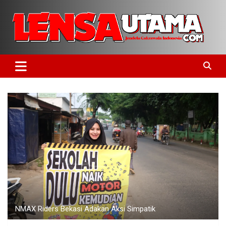
Skip
to
content
Jendela Cakrawala Indonesia
LensaUtama
NMAX Riders Bekasi Adakan Aksi Simpatik