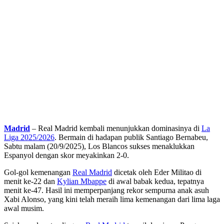
Madrid
– Real Madrid kembali menunjukkan dominasinya di
La
Liga 2025/2026
. Bermain di hadapan publik Santiago Bernabeu,
Sabtu malam (20/9/2025), Los Blancos sukses menaklukkan
Espanyol dengan skor meyakinkan 2-0.
Gol-gol kemenangan
Real Madrid
dicetak oleh Eder Militao di
menit ke-22 dan
Kylian Mbappe
di awal babak kedua, tepatnya
menit ke-47. Hasil ini memperpanjang rekor sempurna anak asuh
Xabi Alonso, yang kini telah meraih lima kemenangan dari lima laga
awal musim.