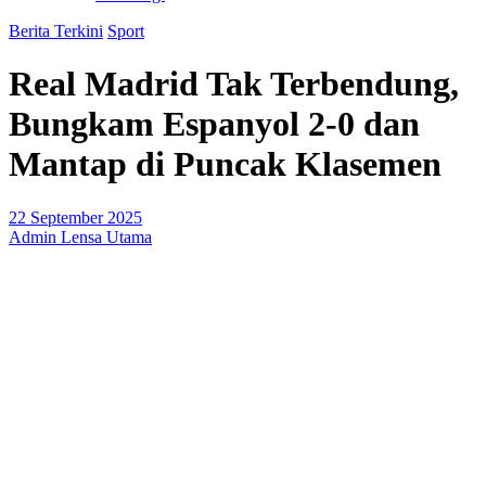
Berita Terkini
Sport
Real Madrid Tak Terbendung,
Bungkam Espanyol 2-0 dan
Mantap di Puncak Klasemen
22 September 2025
Admin Lensa Utama