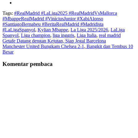
Tags:
#RealMadrid #LaLiga2025 #RealMadridVsMallorca
#MbappeRealMadrid #ViniciusJunior #XabiAlonso
#SantiagoBernabeu #BeritaRealMadrid #Madridista
#LaLigaSpanyol
,
Kylian Mbappe
,
La Liga 2025/2026
,
LaLiga
Spanyol
,
Liga champion
,
liga inggris
,
Liga Italia
,
real madrid
Navigasi
Getafe Datang dengan Kejutan, Siap Jegal Barcelona
Manchester United Bungkam Chelsea 2-1, Bangkit dan Tembus 10
pos
Besar
Komentar pembaca