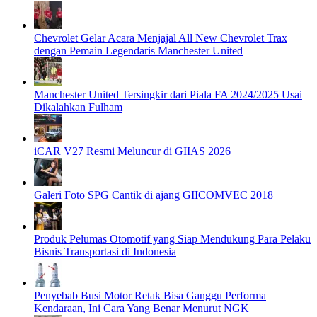
Chevrolet Gelar Acara Menjajal All New Chevrolet Trax
dengan Pemain Legendaris Manchester United
Manchester United Tersingkir dari Piala FA 2024/2025 Usai
Dikalahkan Fulham
iCAR V27 Resmi Meluncur di GIIAS 2026
Galeri Foto SPG Cantik di ajang GIICOMVEC 2018
Produk Pelumas Otomotif yang Siap Mendukung Para Pelaku
Bisnis Transportasi di Indonesia
Penyebab Busi Motor Retak Bisa Ganggu Performa
Kendaraan, Ini Cara Yang Benar Menurut NGK