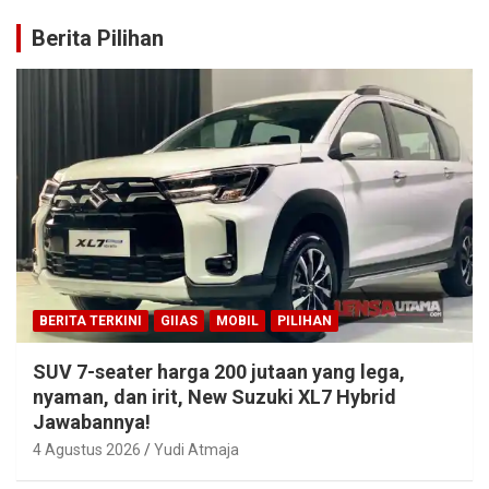
Berita Pilihan
BERITA TERKINI
GIIAS
MOBIL
PILIHAN
SUV 7-seater harga 200 jutaan yang lega,
nyaman, dan irit, New Suzuki XL7 Hybrid
Jawabannya!
4 Agustus 2026
Yudi Atmaja