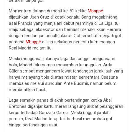
berakhir
tanpa
gol
.
Momentum
datang
di
menit
ke-51
ketika
Mbappé
dijatuhkan
Juan Cruz di
kotak
penalti
. Sang
megabintang
asal
Prancis
yang
menjalani
debut
resminya
di La Liga
itu
maju
sebagai
eksekutor
dan
berhasil
menaklukkan
Herrera
dengan
tendangan
penalti
akurat
. Gol
tersebut
menjadi
gol
perdana
Mbappé
di
liga
sekaligus
penentu
kemenangan
Real Madrid
malam
itu
.
Meski
menguasai
jalannya
laga
dan
unggul
penguasaan
bola, Madrid
tak
mampu
menambah
keunggulan
. Arda
Güler
sempat
mengancam
lewat
tendangan
jarak
jauh
yang
hanya
melayang
tipis di
atas
mistar
,
sementara
Osasuna
membalas
melalui
sundulan
Ante Budimir,
namun
belum
membuahkan
hasil
.
Laga
semakin
panas
di
akhir
pertandingan
ketika
Abel
Bretones
diganjar
kartu
merah
langsung
akibat
pelanggaran
keras
terhadap
Gonzalo García.
Meski
unggul
jumlah
pemain
, Real Madrid
tetap
tak
berhasil
menambah
gol
hingga
pertandingan
usai
.