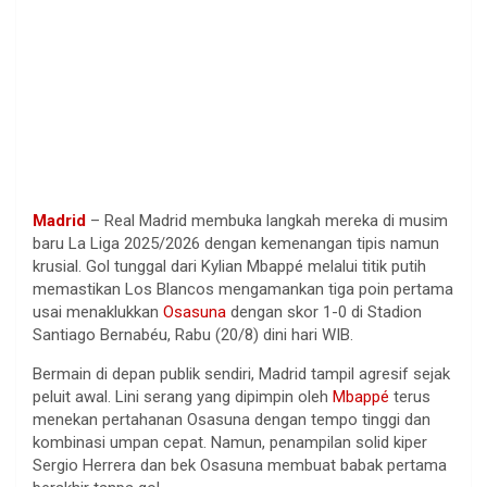
Madrid
– Real Madrid
membuka
langkah
mereka
di
musim
baru
La Liga 2025/2026
dengan
kemenangan
tipis
namun
krusial
. Gol
tunggal
dari
Kylian
Mbapp
é
melalui
titik
putih
memastikan
Los
Blancos
mengamankan
tiga
poin
pertama
usai
menaklukkan
Osasuna
dengan
skor
1-0 di Stadion
Santiago
Bernabéu
, Rabu (20/8)
dini
hari
WIB.
Bermain
di
depan
publik
sendiri
, Madrid
tampil
agresif
sejak
peluit
awal
.
Lini
serang
yang
dipimpin
oleh
Mbappé
terus
menekan
pertahanan
Osasuna
dengan
tempo
tinggi
dan
kombinasi
umpan
cepat
.
Namun
,
penampilan
solid
kiper
Sergio Herrera dan
bek
Osasuna
membuat
babak
pertama