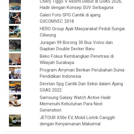
Chery Tiggo V Resmi Debut di GIIAS 2026,
Hadir dengan Konsep SUV Serbaguna
Galeri Foto SPG Cantik di ajang
GIICOMVEC 2018
HERO Group Ajak Masyarakat Peduli Sungai
Ciliwung
Juragan 99 Borong 30 Bus Volvo dan
Siapkan Double Decker Baru
Beko Fokus Kembangkan Penetrasi di
Wilayah Surabaya
Program Arryman Berikan Perubahan Dunia
Pendidikan Indonesia
Deretan Spg Cantik Dan Seksi dalam Ajang
GIIAS 2022
Samsung Galaxy Watch Active Hadir
Memenuhi Kebutuhan Para Next
Generation
JETOUR X50e EV, Mobil Listrik Canggih
dengan Kenyamanan Maksimal