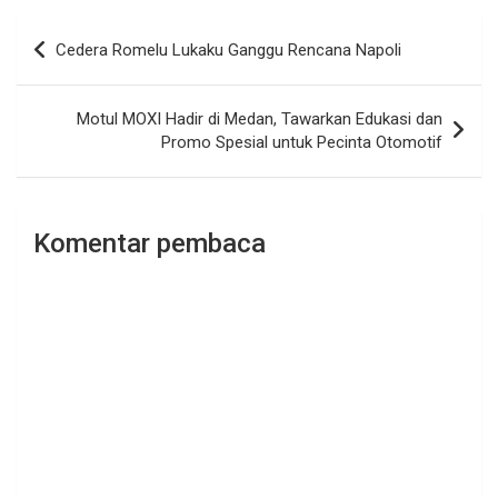
Navigasi
Cedera Romelu Lukaku Ganggu Rencana Napoli
pos
Motul MOXI Hadir di Medan, Tawarkan Edukasi dan
Promo Spesial untuk Pecinta Otomotif
Komentar pembaca