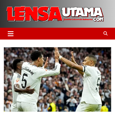
Skip
to
content
Jendela Cakrawala Indonesia
LensaUtama