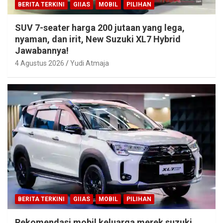
BERITA TERKINI
GIIAS
MOBIL
PILIHAN
SUV 7-seater harga 200 jutaan yang lega,
nyaman, dan irit, New Suzuki XL7 Hybrid
Jawabannya!
4 Agustus 2026
Yudi Atmaja
BERITA TERKINI
GIIAS
MOBIL
PILIHAN
Rekomendasi mobil keluarga merek suzuki