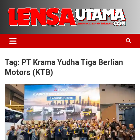
Skip
to
content
Jendela Cakrawala Indonesia
LensaUtama
Tag:
PT Krama Yudha Tiga Berlian
Motors (KTB)