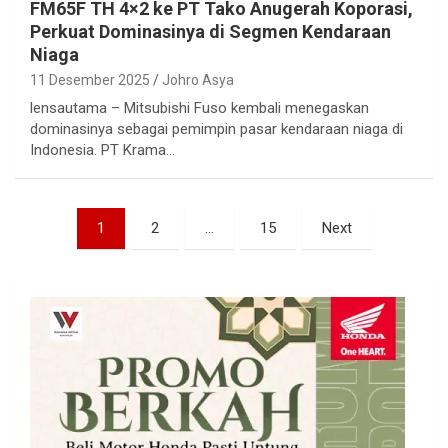
FM65F TH 4×2 ke PT Tako Anugerah Koporasi,
Perkuat Dominasinya di Segmen Kendaraan
Niaga
11 Desember 2025
Johro Asya
lensautama – Mitsubishi Fuso kembali menegaskan
dominasinya sebagai pemimpin pasar kendaraan niaga di
Indonesia. PT Krama…
Paginasi
1
2
…
15
Next
pos