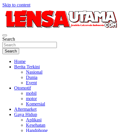
Skip to content
Jendela Cakrawala Indonesia
Search
LensaUtama
Search
Home
Berita Terkini
Nasional
Dunia
Event
Otomotif
mobil
motor
Komersial
Aftermarket
Gaya Hidup
Aplikasi
Kesehatan
Handphone