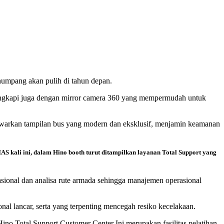
numpang akan pulih di tahun depan.
engkapi juga dengan mirror camera 360 yang mempermudah untuk
warkan tampilan bus yang modern dan eksklusif, menjamin keamanan
AS kali ini, dalam Hino booth turut ditampilkan layanan Total Support yang
asional dan analisa rute armada sehingga manajemen operasional
l lancar, serta yang terpenting mencegah resiko kecelakaan.
o Total Support Customer Center Ini merupakan fasilitas pelatihan