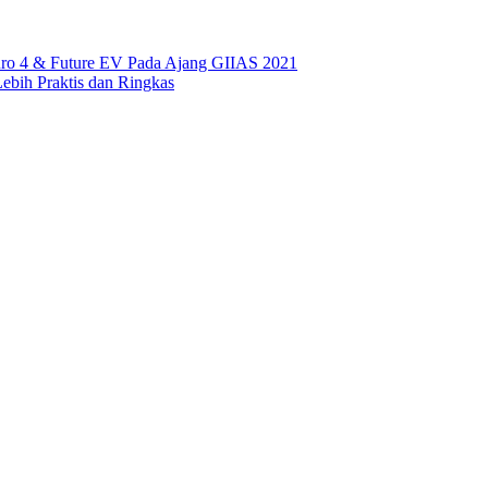
uro 4 & Future EV Pada Ajang GIIAS 2021
bih Praktis dan Ringkas