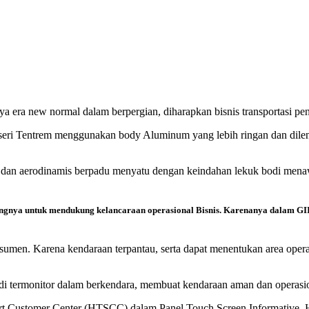
 era new normal dalam berpergian, diharapkan bisnis transportasi pe
roseri Tentrem menggunakan body Aluminum yang lebih ringan dan dil
s dan aerodinamis berpadu menyatu dengan keindahan lekuk bodi mena
tingnya untuk mendukung kelancaraan operasional Bisnis. Karenanya dalam GII
nsumen. Karena kendaraan terpantau, serta dapat menentukan area oper
 termonitor dalam berkendara, membuat kendaraan aman dan operasiona
t Customer Center (HTSCC) dalam Panel Touch Screen Informative. Hin