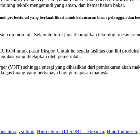
raining teknik mengemudi yang aman, dan hemat bahan bakar.
 professional yang berkualifikasi untuk kelancaran bisnis pelanggan dan k
n common rail. Selain itu turut juga ditampilkan teknologi mesin comm
O4 untuk pasar Ekspor. Untuk itu segala fasilitas dan lini produksi
egulasi yang ditetapkan oleh pemerintah.
rger (VNT) sehingga energi yang dihasilkan dari pembakaran akan mak
da gas buang yang berbahaya bagi pernapasan manusia.
bus hino
,
csr hino
,
Hino Dutro 110 SDBL – Flexicab
,
Hino Indonesia
,