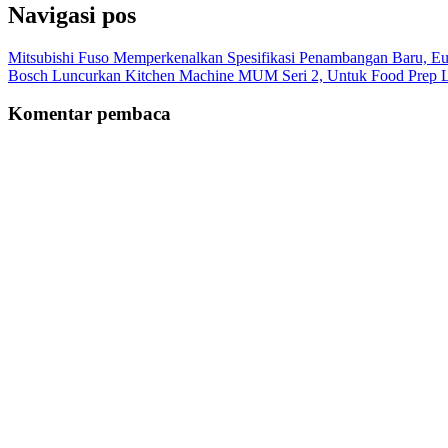
Navigasi pos
Mitsubishi Fuso Memperkenalkan Spesifikasi Penambangan Baru, E
Bosch Luncurkan Kitchen Machine MUM Seri 2, Untuk Food Prep Le
Komentar pembaca