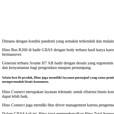
Dimana dengan kondisi pandemi yang semakin terkendali dan mulainya
Hino Bus R260 di hadir GIIAS dengan body terbaru hasil karya ka
bermanuver.
Generasi terbaru Avante H7 AB hadir dengan desain yang ergonomi
dan kenyamanan bagi pengendara maupun penumpang.
Selain best fit produk, Hino juga memiliki layanan purnajual yang sama pen
mempermudah bisnis konsumen.
Hino Connect merupakan layanan telematic untuk efisiensi bisnis ko
dapat lebih baik.
Hino Connect juga memilki fitur driver management karena pengemudi
Dalam GIIAS kali ini, Hino turut memperkenalkan Hino Total Suppor